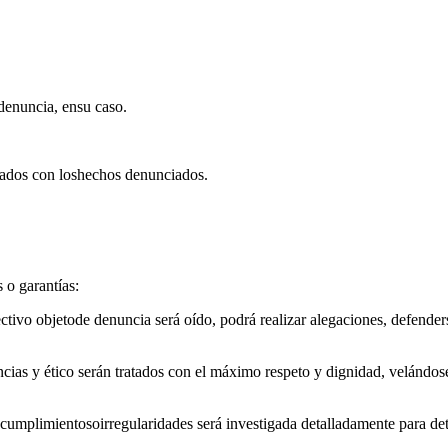
 denuncia, ensu caso.
nados con loshechos denunciados.
 o garantías:
ectivo objetode denuncia será oído, podrá realizar alegaciones, defender
uncias y ético serán tratados con el máximo respeto y dignidad, velánd
cumplimientosoirregularidades será investigada detalladamente para det