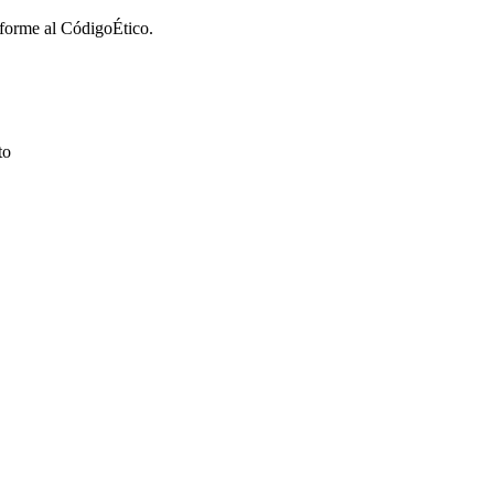
nforme al CódigoÉtico.
to