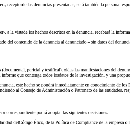
 receptorde las denuncias presentadas, será también la persona respon
 a la vistade los hechos descritos en la denuncia, recabará la inform
ado del contenido de la denuncia al denunciado – sin datos del denuncian
as (documental, pericial y testifical), oídas las manifestaciones del den
informe que contenga todos losdatos de la investigación, y una propue
enuncia, este hecho se pondrá inmediatamente en conocimiento de los Pr
ondiendo al Consejo de Administración o Patronato de las entidades, res
sor correspondiente podrá adoptar las siguientes decisiones:
ularidad delCódigo Ético, de la Política de Compliance de la empresa o n