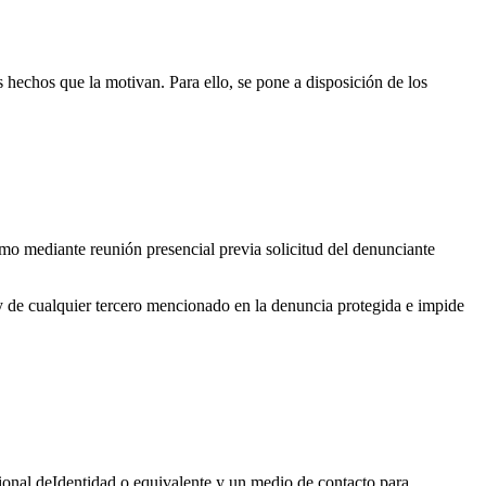
s hechos que la motivan. Para ello, se pone a disposición de los
omo mediante reunión presencial previa solicitud del denunciante
 y de cualquier tercero mencionado en la denuncia protegida e impide
ional deIdentidad o equivalente y un medio de contacto para