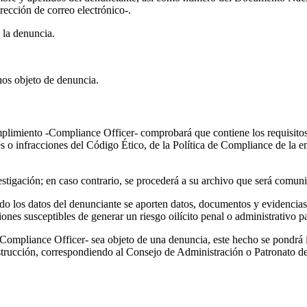
ección de correo electrónico-.
 la denuncia.
hos objeto de denuncia.
plimiento -Compliance Officer- comprobará que contiene los requisitos
s o infracciones del Código Ético, de la Política de Compliance de la em
stigación; en caso contrario, se procederá a su archivo que será comun
ndo los datos del denunciante se aporten datos, documentos y evidencias
es susceptibles de generar un riesgo oilícito penal o administrativo par
ompliance Officer- sea objeto de una denuncia, este hecho se pondrá i
strucción, correspondiendo al Consejo de Administración o Patronato de 