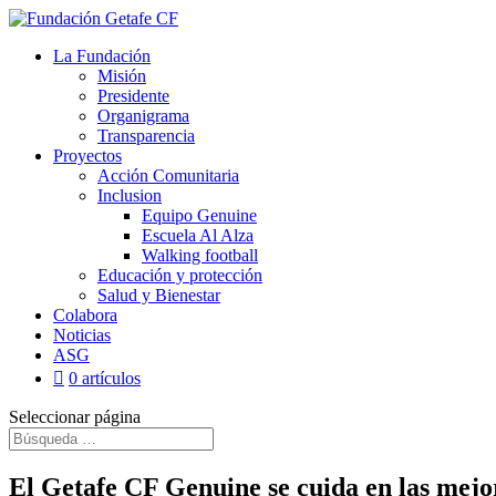
La Fundación
Misión
Presidente
Organigrama
Transparencia
Proyectos
Acción Comunitaria
Inclusion
Equipo Genuine
Escuela Al Alza
Walking football
Educación y protección
Salud y Bienestar
Colabora
Noticias
ASG
0 artículos
Seleccionar página
El Getafe CF Genuine se cuida en las mej