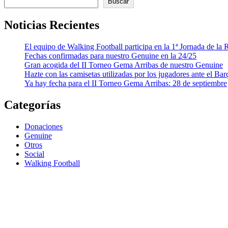
Buscar
Noticias Recientes
El equipo de Walking Football participa en la 1ª Jornada de l
Fechas confirmadas para nuestro Genuine en la 24/25
Gran acogida del II Torneo Gema Arribas de nuestro Genuine
Hazte con las camisetas utilizadas por los jugadores ante el Bar
Ya hay fecha para el II Torneo Gema Arribas: 28 de septiembre
Categorías
Donaciones
Genuine
Otros
Social
Walking Football