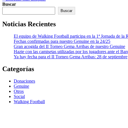
Buscar
Buscar
Noticias Recientes
El equipo de Walking Football participa en la 1ª Jornada de l
Fechas confirmadas para nuestro Genuine en la 24/25
Gran acogida del II Torneo Gema Arribas de nuestro Genuine
Hazte con las camisetas utilizadas por los jugadores ante el Bar
Ya hay fecha para el II Torneo Gema Arribas: 28 de septiembre
Categorías
Donaciones
Genuine
Otros
Social
Walking Football