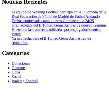
Noticias Recientes
El equipo de Walking Football participa en la 1ª Jornada de la
Real Federación de Fútbol de Madrid de Fútbol Andando
Fechas confirmadas para nuestro Genuine en la 24/25
Gran acogida del II Torneo Gema Arribas de nuestro Genuine
Hazte con las camisetas utilizadas por los jugadores ante el
Barça
Ya hay fecha para el II Torneo Gema Arribas: 28 de
septiembre
Categorías
Donaciones
Genuine
Otros
Social
Walking Football