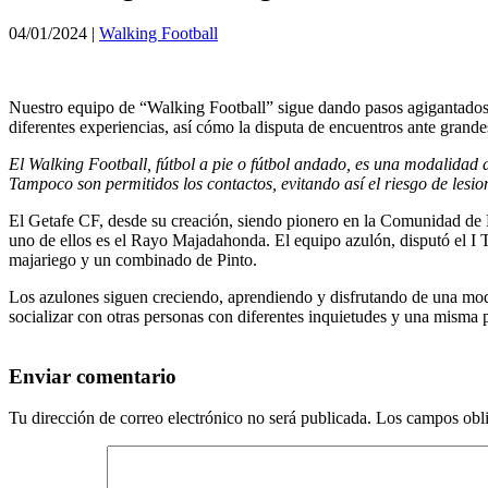
04/01/2024
|
Walking Football
Nuestro equipo de “Walking Football” sigue dando pasos agigantados e
diferentes experiencias, así cómo la disputa de encuentros ante gran
El Walking Football, fútbol a pie o fútbol andado, es una modalidad d
Tampoco son permitidos los contactos, evitando así el riesgo de lesio
El Getafe CF, desde su creación, siendo pionero en la Comunidad de M
uno de ellos es el Rayo Majadahonda. El equipo azulón, disputó el I 
majariego y un combinado de Pinto.
Los azulones siguen creciendo, aprendiendo y disfrutando de una modali
socializar con otras personas con diferentes inquietudes y una misma p
Enviar comentario
Tu dirección de correo electrónico no será publicada.
Los campos obli