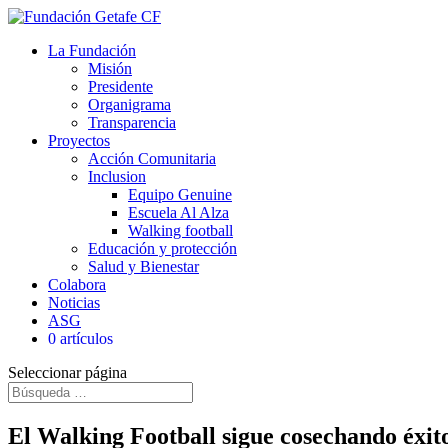
La Fundación
Misión
Presidente
Organigrama
Transparencia
Proyectos
Acción Comunitaria
Inclusion
Equipo Genuine
Escuela Al Alza
Walking football
Educación y protección
Salud y Bienestar
Colabora
Noticias
ASG
0 artículos
Seleccionar página
El Walking Football sigue cosechando éxit