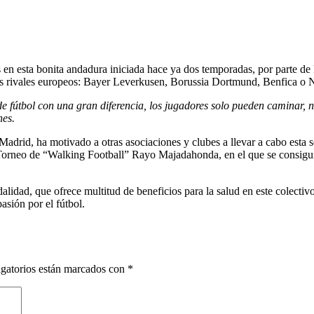
n esta bonita andadura iniciada hace ya dos temporadas, por parte de l
des rivales europeos: Bayer Leverkusen, Borussia Dortmund, Benfica o N
e fútbol con una gran diferencia, los jugadores solo pueden caminar, no
nes.
adrid, ha motivado a otras asociaciones y clubes a llevar a cabo esta s
Torneo de “Walking Football” Rayo Majadahonda, en el que se consiguió a
dad, que ofrece multitud de beneficios para la salud en este colectivo,
asión por el fútbol.
gatorios están marcados con
*