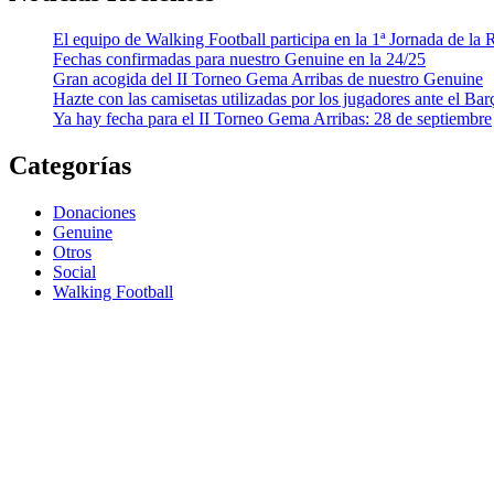
El equipo de Walking Football participa en la 1ª Jornada de l
Fechas confirmadas para nuestro Genuine en la 24/25
Gran acogida del II Torneo Gema Arribas de nuestro Genuine
Hazte con las camisetas utilizadas por los jugadores ante el Bar
Ya hay fecha para el II Torneo Gema Arribas: 28 de septiembre
Categorías
Donaciones
Genuine
Otros
Social
Walking Football