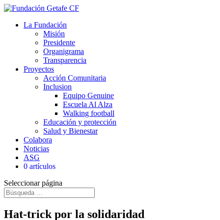
La Fundación
Misión
Presidente
Organigrama
Transparencia
Proyectos
Acción Comunitaria
Inclusion
Equipo Genuine
Escuela Al Alza
Walking football
Educación y protección
Salud y Bienestar
Colabora
Noticias
ASG
0 artículos
Seleccionar página
Hat-trick por la solidaridad