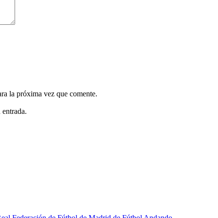
ara la próxima vez que comente.
 entrada.
a Real Federación de Fútbol de Madrid de Fútbol Andando