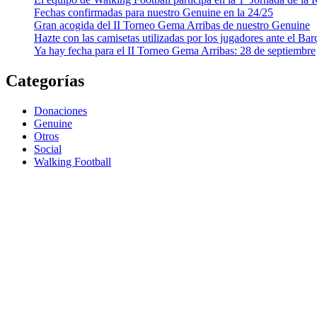
Fechas confirmadas para nuestro Genuine en la 24/25
Gran acogida del II Torneo Gema Arribas de nuestro Genuine
Hazte con las camisetas utilizadas por los jugadores ante el Bar
Ya hay fecha para el II Torneo Gema Arribas: 28 de septiembre
Categorías
Donaciones
Genuine
Otros
Social
Walking Football