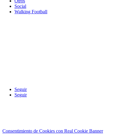
Otros
Social
Walking Football
Seguir
Seguir
Contacto
|
Aviso Legal
|
Canal Ético o d
Consentimiento de Cookies con Real Cookie Banner