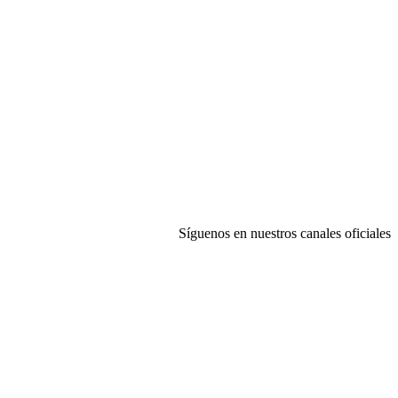
Síguenos en nuestros canales oficiales
ciones de Compra
|
Configuración de Cookies