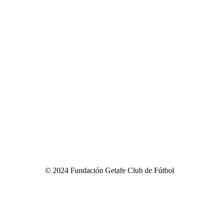
©
2024
Fundación Getafe Club de Fútbol
e Denuncia
|
Política de Privacidad
|
Política de Cookies
|
Condi