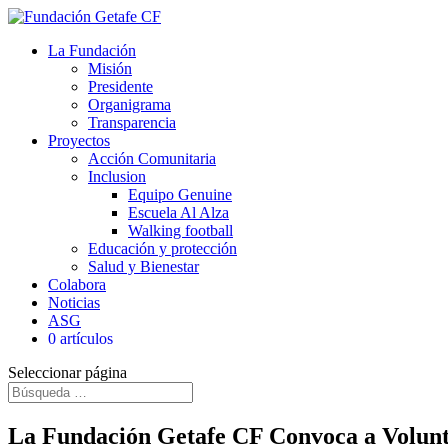
La Fundación
Misión
Presidente
Organigrama
Transparencia
Proyectos
Acción Comunitaria
Inclusion
Equipo Genuine
Escuela Al Alza
Walking football
Educación y protección
Salud y Bienestar
Colabora
Noticias
ASG
0 artículos
Seleccionar página
La Fundación Getafe CF Convoca a Volu