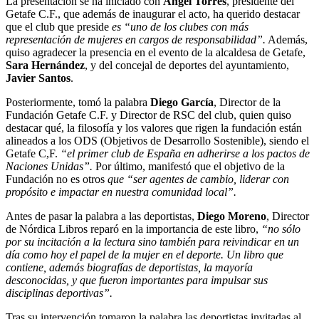
La presentación se ha iniciado con
Ángel Torres
, presidente del
Getafe C.F., que además de inaugurar el acto, ha querido destacar
que el club que preside
es “uno de los clubes con más
representación de mujeres en cargos de responsabilidad”.
Además,
quiso agradecer la presencia en el evento de la alcaldesa de Getafe,
Sara Hernández
, y del concejal de deportes del ayuntamiento,
Javier Santos
.
Posteriormente, tomó la palabra
Diego García
, Director de la
Fundación Getafe C.F. y Director de RSC del club, quien quiso
destacar qué, la filosofía y los valores que rigen la fundación están
alineados a los ODS (Objetivos de Desarrollo Sostenible), siendo el
Getafe C,F.
“el primer club de España en adherirse a los pactos de
Naciones Unidas”.
Por último, manifestó que el objetivo de la
Fundación no es otros
que “ser agentes de cambio, liderar con
propósito e impactar en nuestra comunidad local”.
Antes de pasar la palabra a las deportistas,
Diego Moreno
, Director
de Nórdica Libros reparó en la importancia de este libro,
“no sólo
por su incitación a la lectura sino también para reivindicar en un
día como hoy el papel de la mujer en el deporte. Un libro que
contiene, además biografías de deportistas, la mayoría
desconocidas, y que fueron importantes para impulsar sus
disciplinas deportivas”.
Tras su intervención tomaron la palabra las deportistas invitadas al