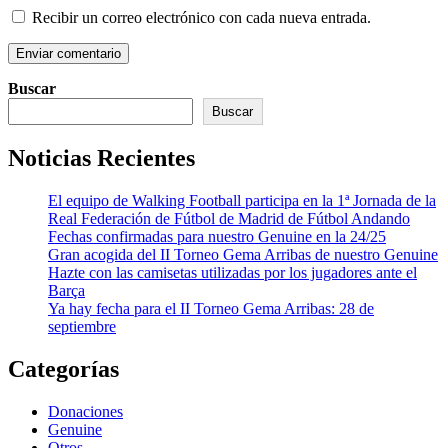
Recibir un correo electrónico con cada nueva entrada.
Buscar
Buscar
Noticias Recientes
El equipo de Walking Football participa en la 1ª Jornada de la
Real Federación de Fútbol de Madrid de Fútbol Andando
Fechas confirmadas para nuestro Genuine en la 24/25
Gran acogida del II Torneo Gema Arribas de nuestro Genuine
Hazte con las camisetas utilizadas por los jugadores ante el
Barça
Ya hay fecha para el II Torneo Gema Arribas: 28 de
septiembre
Categorías
Donaciones
Genuine
Otros