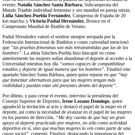
evento:
Natalia Sánchez Santa Bárbara
, Subcampeona del
Mundo Triathle individual femenino y oro mundial en pareja mixta;
Lidia Sánchez-Puebla Fernández
, Campeona de España de 20
km marcha; y
Victoria Padial Hernández
, Bronce en el
Campeonato Mundial de Biatlón de Verano.
Padial Hernández valoró el sentirse siempre arropada por la
Federación Internacional de Biathlon y como curiosidad mencionó
que
“las pruebas femeninas son más retransmitidas que las de los
hombres”.
La atleta Sánches-Puebla hizo hincapié en como
anteriormente las mujeres solían abandonar el deporte al acceder a la
Universidad mientras hoy día
“somos capaces de compatibilizar
estudios y deporte de igual manera que los hombres”.
Finalizó este
apartado Sánchez Santa Bárbara, quien quiso reparar en
que “hay
que fomentar alternativas para que las mujeres tengan más
visibilidad y puedan estar ahí presentes dentro del deporte”.
Por último, y para cerrar el evento, intervino la presidenta del
Consejo Superior de Deportes,
Irene Lozano Domingo
, quien
agradeció la invitación al acto y destacó el papel de la mujer en el
deporte, así como la necesidad de avanzar en el papel de las mujeres
en los puestos de dirección.
“Me doy cuenta de que hay un gran
apoyo al deporte practicado por mujeres, no sólo como actividad
deportiva en sí, sino que muchas mujeres lo ven como parte de una
causa social”,
comentó. Finalizó, destacando la importancia del