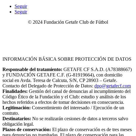
Seguir
Seguir
©
2024
Fundación Getafe Club de Fútbol
Contacto
|
Aviso Legal
|
Canal Ético o de Denuncia
|
Política
de Privacidad
|
Política de Cookies
|
Condiciones de Compra
|
Configuración de Cookies
INFORMACIÓN BÁSICA SOBRE PROTECCIÓN DE DATOS
Responsable del tratamiento:
GETAFE CF S.A.D. (A78388667)
y FUNDACIÓN GETAFE C.F. (G-81919664), con domicilio
social en Avda. Teresa de Calcuta, S/N, CP 28903 – Getafe.
Contacto del Delegado de Protección de Datos:
dpo@getafecf.com
Finalidades:
Gestión del canal de denuncias al incumplimiento del
Código Ético de la Fundación y el Club: estudio y análisis de los
hechos referidos a efectos de tomar decisiones en consecuencia.
Legitimación:
Consentimiento del interesado / Ejecución de un
contrato.
Destinatarios:
No se realizarán cesiones de datos a terceros salvo
obligación legal.
Plazos de conservación:
El plazo de conservación es de tres meses
para denuncias no tramitadas. El plazo de conservación para las