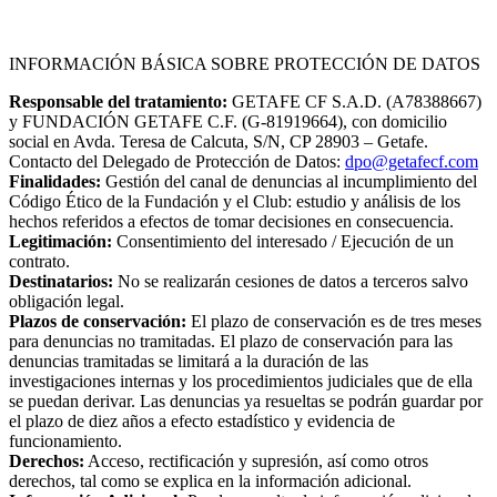
Configuración de Cookies
INFORMACIÓN BÁSICA SOBRE PROTECCIÓN DE DATOS
Responsable del tratamiento:
GETAFE CF S.A.D. (A78388667)
y FUNDACIÓN GETAFE C.F. (G-81919664), con domicilio
social en Avda. Teresa de Calcuta, S/N, CP 28903 – Getafe.
Contacto del Delegado de Protección de Datos:
dpo@getafecf.com
Finalidades:
Gestión del canal de denuncias al incumplimiento del
Código Ético de la Fundación y el Club: estudio y análisis de los
hechos referidos a efectos de tomar decisiones en consecuencia.
Legitimación:
Consentimiento del interesado / Ejecución de un
contrato.
Destinatarios:
No se realizarán cesiones de datos a terceros salvo
obligación legal.
Plazos de conservación:
El plazo de conservación es de tres meses
para denuncias no tramitadas. El plazo de conservación para las
denuncias tramitadas se limitará a la duración de las
investigaciones internas y los procedimientos judiciales que de ella
se puedan derivar. Las denuncias ya resueltas se podrán guardar por
el plazo de diez años a efecto estadístico y evidencia de
funcionamiento.
Derechos:
Acceso, rectificación y supresión, así como otros
derechos, tal como se explica en la información adicional.