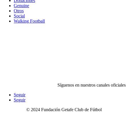
Donaciones
Genuine
Otros
Social
Walking Football
Síguenos en nuestros canales oficiales
Seguir
Seguir
©
2024
Fundación Getafe Club de Fútbol
Contacto
|
Aviso Legal
|
Canal Ético o de Denuncia
|
Política
de Privacidad
|
Política de Cookies
|
Condiciones de Compra
|