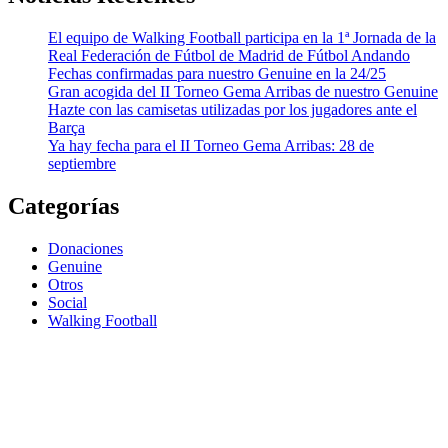
El equipo de Walking Football participa en la 1ª Jornada de la
Real Federación de Fútbol de Madrid de Fútbol Andando
Fechas confirmadas para nuestro Genuine en la 24/25
Gran acogida del II Torneo Gema Arribas de nuestro Genuine
Hazte con las camisetas utilizadas por los jugadores ante el
Barça
Ya hay fecha para el II Torneo Gema Arribas: 28 de
septiembre
Categorías
Donaciones
Genuine
Otros
Social
Walking Football