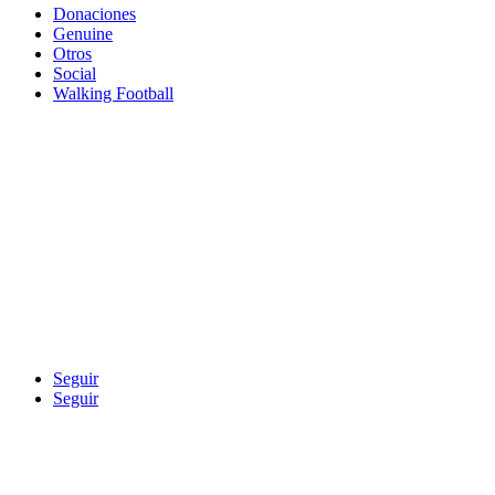
Donaciones
Genuine
Otros
Social
Walking Football
Seguir
Seguir
Contacto
|
Aviso Legal
|
Canal Ético o d