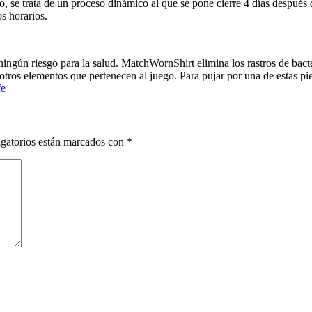
 se trata de un proceso dinámico al que se pone cierre 4 días después de
s horarios.
ingún riesgo para la salud. MatchWornShirt elimina los rastros de bacte
tros elementos que pertenecen al juego. Para pujar por una de estas pie
fe
gatorios están marcados con
*