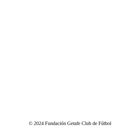
©
2024
Fundación Getafe Club de Fútbol
e Denuncia
|
Política de Privacidad
|
Política de Cookies
|
Condi