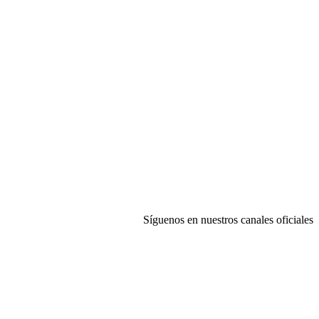
Síguenos en nuestros canales oficiales
ciones de Compra
|
Configuración de Cookies