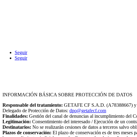
Seguir
Seguir
Contacto
|
Aviso Legal
|
Canal Ético o d
INFORMACIÓN BÁSICA SOBRE PROTECCIÓN DE DATOS
Responsable del tratamiento:
GETAFE CF S.A.D. (A78388667) y FU
Delegado de Protección de Datos:
dpo@getafecf.com
Finalidades:
Gestión del canal de denuncias al incumplimiento del Cód
Legitimación:
Consentimiento del interesado / Ejecución de un contr
Destinatarios:
No se realizarán cesiones de datos a terceros salvo obl
Plazos de conservación:
El plazo de conservación es de tres meses pa