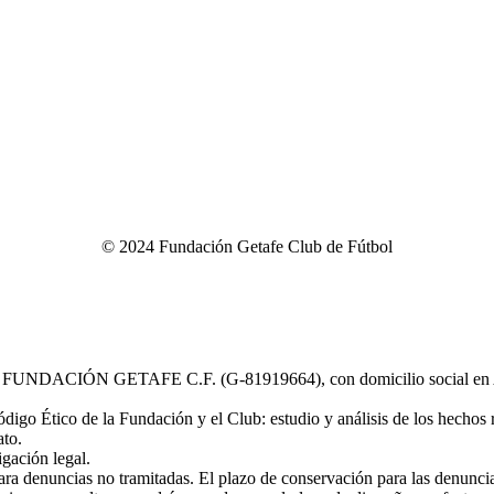
©
2024
Fundación Getafe Club de Fútbol
e Denuncia
|
Política de Privacidad
|
Política de Cookies
|
Condi
NDACIÓN GETAFE C.F. (G-81919664), con domicilio social en Avda.
igo Ético de la Fundación y el Club: estudio y análisis de los hechos 
ato.
igación legal.
ra denuncias no tramitadas. El plazo de conservación para las denuncias 