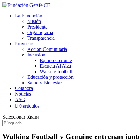
La Fundación
Misión
Presidente
Organigrama
Transparencia
Proyectos
Acción Comunitaria
Inclusion
Equipo Genuine
Escuela Al Alza
Walking football
Educación y protección
Salud y Bienestar
Colabora
Noticias
ASG
0 artículos
Seleccionar página
Walking Football y Genuine entrenan junt