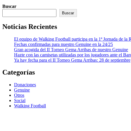
Buscar
Buscar
Noticias Recientes
El equipo de Walking Football participa en la 1ª Jornada de l
Fechas confirmadas para nuestro Genuine en la 24/25
Gran acogida del II Torneo Gema Arribas de nuestro Genuine
Hazte con las camisetas utilizadas por los jugadores ante el Bar
Ya hay fecha para el II Torneo Gema Arribas: 28 de septiembre
Categorías
Donaciones
Genuine
Otros
Social
Walking Football