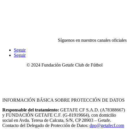
Síguenos en nuestros canales oficiales
Seguir
Seguir
©
2024
Fundación Getafe Club de Fútbol
Contacto
|
Aviso Legal
|
Canal Ético o de Denuncia
|
Política
de Privacidad
|
Política de Cookies
|
Condiciones de Compra
|
Configuración de Cookies
INFORMACIÓN BÁSICA SOBRE PROTECCIÓN DE DATOS
Responsable del tratamiento:
GETAFE CF S.A.D. (A78388667)
y FUNDACIÓN GETAFE C.F. (G-81919664), con domicilio
social en Avda. Teresa de Calcuta, S/N, CP 28903 – Getafe.
Contacto del Delegado de Protección de Datos:
dpo@getafecf.com