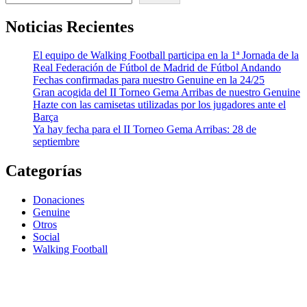
Noticias Recientes
El equipo de Walking Football participa en la 1ª Jornada de la
Real Federación de Fútbol de Madrid de Fútbol Andando
Fechas confirmadas para nuestro Genuine en la 24/25
Gran acogida del II Torneo Gema Arribas de nuestro Genuine
Hazte con las camisetas utilizadas por los jugadores ante el
Barça
Ya hay fecha para el II Torneo Gema Arribas: 28 de
septiembre
Categorías
Donaciones
Genuine
Otros
Social
Walking Football