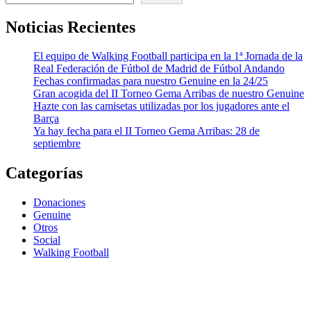
Noticias Recientes
El equipo de Walking Football participa en la 1ª Jornada de la
Real Federación de Fútbol de Madrid de Fútbol Andando
Fechas confirmadas para nuestro Genuine en la 24/25
Gran acogida del II Torneo Gema Arribas de nuestro Genuine
Hazte con las camisetas utilizadas por los jugadores ante el
Barça
Ya hay fecha para el II Torneo Gema Arribas: 28 de
septiembre
Categorías
Donaciones
Genuine
Otros
Social
Walking Football